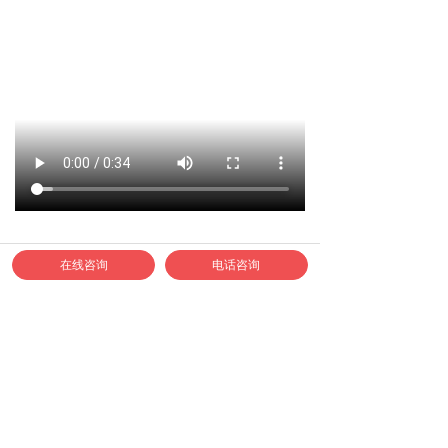
在线咨询
电话咨询
如何联系正邦合作？
1、合作专线：400-040-9778
2、认准正邦官方企业微信