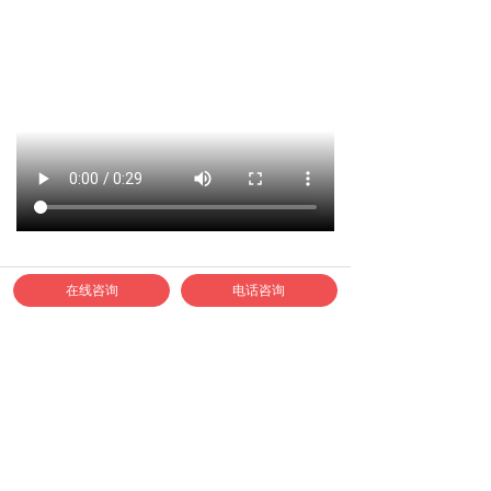
在线咨询
电话咨询
如何联系正邦合作？
1、合作专线：400-040-9778
2、认准正邦官方企业微信