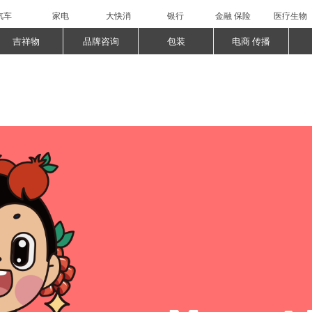
汽车
家电
大快消
银行
金融 保险
医疗生物
吉祥物
品牌咨询
包装
电商 传播