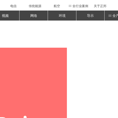
电信
传统能源
航空
全行业案例
关于正邦
ꁔ
视频
网络
环境
导示
全
ꁔ