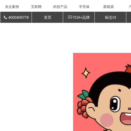
央企案例
互联网
科技产品
半导体
新能源
4000409778
首页
TOA+品牌
标志VI
끅
ꁳ