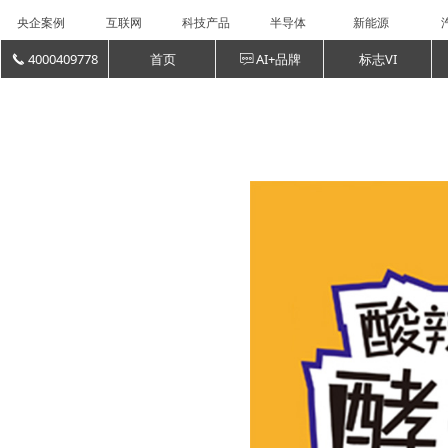
央企案例
互联网
科技产品
半导体
新能源
4000409778
首页
AI+品牌
标志VI
끅
ꁳ