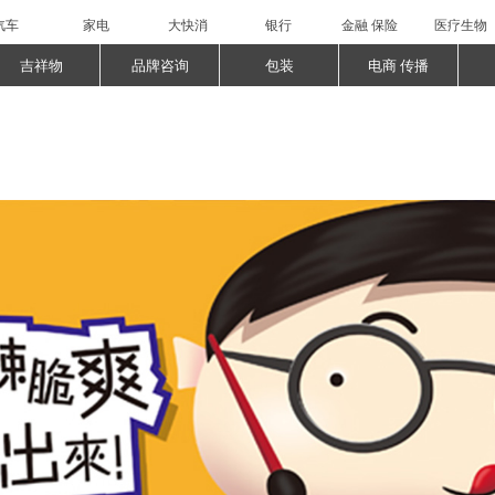
汽车
家电
大快消
银行
金融 保险
医疗生物
吉祥物
品牌咨询
包装
电商 传播