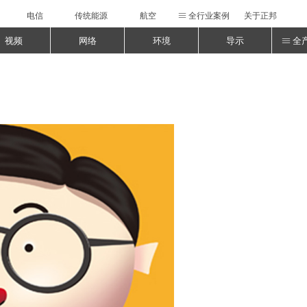
电信
传统能源
航空
全行业案例
关于正邦
ꁔ
视频
网络
环境
导示
全
ꁔ