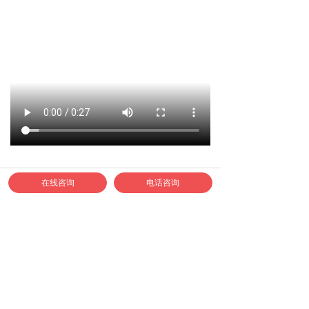
在线咨询
电话咨询
如何联系正邦合作？
1、合作专线：400-040-9778
2、认准正邦官方企业微信