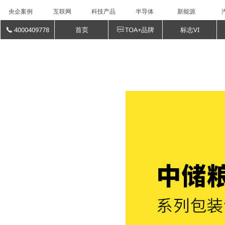
央企案例
互联网
科技产品
半导体
新能源
4000409778
首页
TOA+品牌
标志VI
끅
ꁳ