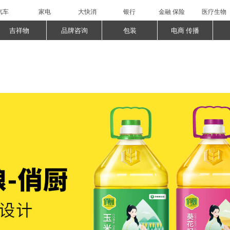
汽车
家电
大快消
银行
金融 保险
医疗生物
吉祥物
品牌咨询
包装
电商 传播