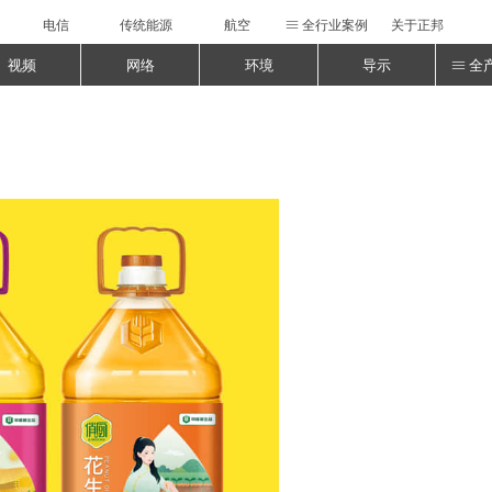
电信
传统能源
航空
全行业案例
关于正邦
ꁔ
视频
网络
环境
导示
全
ꁔ