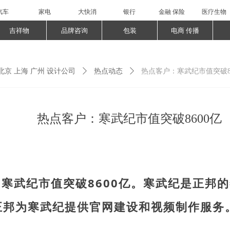
汽车
家电
大快消
银行
金融 保险
医疗生物
吉祥物
品牌咨询
包装
电商 传播
北京 上海 广州 设计公司
ꄲ
热点动态
ꄲ
热点客户：寒武纪市值突破86
热点客户：寒武纪市值突破8600亿
日，寒武纪市值突破8600亿。寒武纪是正
，正邦为寒武纪提供官网建设和视频制作服务