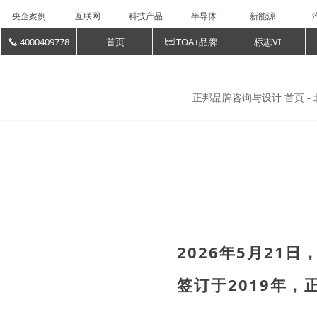
央企案例
互联网
科技产品
半导体
新能源
4000409778
首页
TOA+品牌
标志VI
끅
ꁳ
正邦品牌咨询与设计 首页 - 
2026年5月21
签订于2019年