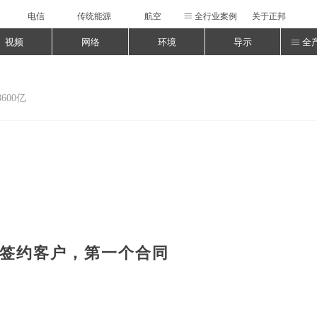
电信
传统能源
航空
全行业案例
关于正邦
ꁔ
视频
网络
环境
导示
全
ꁔ
00亿
邦的签约客户，第一个合同
。